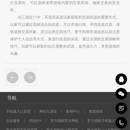
行交易时，可以选择使用游戏内置的交易系统，确保交易的安全
性。
在三国志11中，买卖武器是玩家获取和交易武器的重要方式。
玩家可以通过选择适合的武器、关注市场行情、寻找优质武器、谨
慎选择交易对象、灵活运用交易技巧、善于利用市场信息以及注意
保护个人信息等方式，来进行武器的买卖。通过合理的交易策略和
技巧，玩家可以获取到自己需要的武器，提升战斗力，享受游戏的
乐趣。
导航
手机版入口首页
网址九游会
案例中心
集团游戏
企业服务
找到JYH
官方授权官方网站
官方授权手机版入口
1
官方授权手机版官网
官方授权Web网页版
官方授权app下载地址