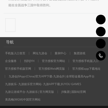
能在全面战争三国中取得胜利。
导航
手机版入口首页
网址九游会
案例中心
集团游戏
1
企业服务
找到JYH
官方授权官方网站
官方授权手机版入口
官方授权手机版官网
官方授权Web网页版
官方授权app下载地址
九游会J9App·(China)官方APP下载-九游会J9|全球彩金最高App平台
九游娱乐- 九游娱乐官方网站- 九游APP下载 JIUYOU GAMES
九游云游戏平台-九游娱乐|官方网页版
J9集团|国际站官网
美高梅(MGM)中国官方网站